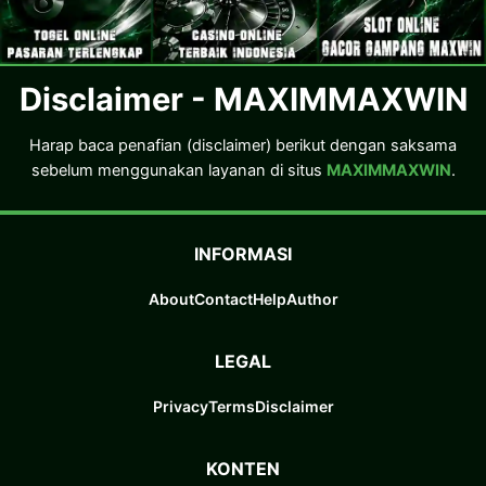
Disclaimer - MAXIMMAXWIN
Harap baca penafian (disclaimer) berikut dengan saksama
sebelum menggunakan layanan di situs
MAXIMMAXWIN
.
INFORMASI
About
Contact
Help
Author
LEGAL
Privacy
Terms
Disclaimer
KONTEN